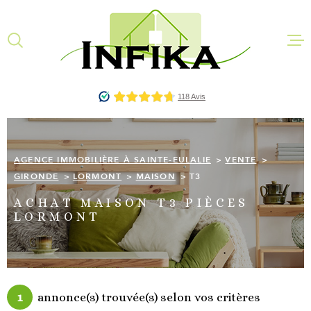
Aller
Aller
Aller
Aller
à
à
au
au
:
la
menu
contenu
recherche
principal
AGENCE IM
À SAINTE-E
ACHETER
AGENCE IMMOBILIÈRE À SAINTE-EULALIE
VENTE
LOUER
GIRONDE
LORMONT
MAISON
T3
ACHAT MAISON T3 PIÈCES
QUI SOMME
LORMONT
COMMENT 
L'ÉQUIPE
ESTIMATIO
1
annonce(s) trouvée(s) selon vos critères