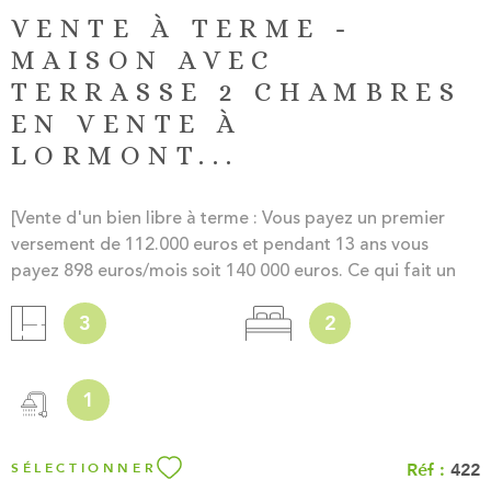
VENTE À TERME -
MAISON AVEC
TERRASSE 2 CHAMBRES
EN VENTE À
LORMONT...
[Vente d'un bien libre à terme : Vous payez un premier
versement de 112.000 euros et pendant 13 ans vous
payez 898 euros/mois soit 140 000 euros. Ce qui fait un
total de 252.000 euros. Les avantages : - Ces données
3
2
peuvent être modifiées avec l'accord du propriétaire
(durée de la rente, montant du bouquet, de la rente...) -
Avec un apport conséquent, pas besoin d'emprunt à la
1
banque. - Possibilité de mettre le bien en location ou de le
revendre pendant la durée du paiement.] Découvrez le
charme du vieux Lormont au sein de cette maison de ville
Réf :
422
SÉLECTIONNER
de 82 m², alliant élégance et authenticité. Cette résidence