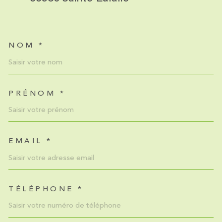
NOM *
TRAD_MELTEM_VOSCOORDO
PRÉNOM *
EMAIL *
TÉLÉPHONE *