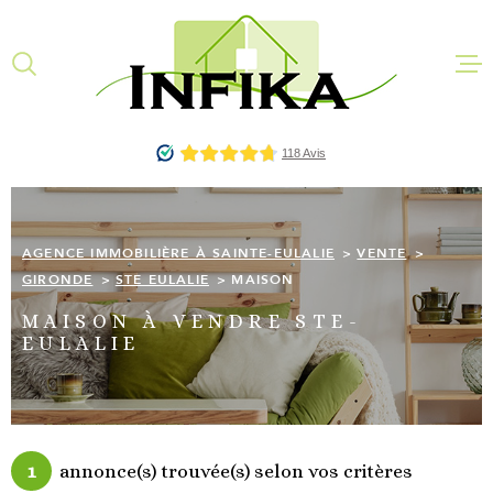
Aller
Aller
Aller
Aller
à
à
au
au
:
la
menu
contenu
recherche
principal
AGENCE IM
À SAINTE-E
ACHETER
AGENCE IMMOBILIÈRE À SAINTE-EULALIE
VENTE
LOUER
GIRONDE
STE EULALIE
MAISON
MAISON À VENDRE STE-
QUI SOMME
EULALIE
COMMENT 
L'ÉQUIPE
ESTIMATIO
1
annonce(s) trouvée(s) selon vos critères