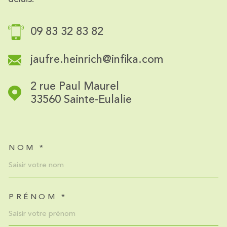
09 83 32 83 82
jaufre.heinrich@infika.com
2 rue Paul Maurel
33560
Sainte-Eulalie
NOM *
TRAD_MELTEM_VOSCOORDO
PRÉNOM *