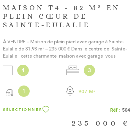
MAISON T4 - 82 M² EN
PLEIN CŒUR DE
SAINTE-EULALIE
À VENDRE – Maison de plein pied avec garage à Sainte-
Eulalie de 81,93 m² – 235 000 € Dans le centre de Sainte-
Eulalie , cette charmante maison avec garage vous
séduira par son agencement fonctionnel et son
4
3
environnement proche des commodités, idéal pour une
vie de famille. Descriptif du bien : Une entrée, un salon-
salle à manger, une cuisine séparée ouvrant sur une
1
907 M²
véranda, 3 chambres, une salle d'eau et un WC
indépendant. Le tout sur une parcelle de 900 m², parfait
pour profiter des beaux jours. Les atouts : Maison avec du
Réf :
504
SÉLECTIONNER
potentiel (travaux à prévoir) En plein centre de Sainte-
Eulalie Fonctionnelle, lumineuse et idéale pour une famille
235 000 €
ou un projet locatif Prix : 235.000 € (Honoraires à la