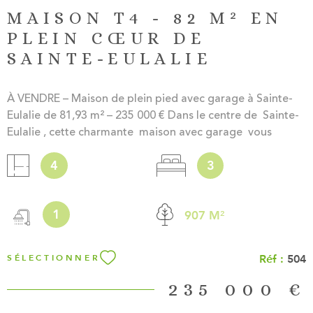
MAISON T4 - 82 M² EN
PLEIN CŒUR DE
SAINTE-EULALIE
À VENDRE – Maison de plein pied avec garage à Sainte-
Eulalie de 81,93 m² – 235 000 € Dans le centre de Sainte-
Eulalie , cette charmante maison avec garage vous
séduira par son agencement fonctionnel et son
4
3
environnement proche des commodités, idéal pour une
vie de famille. Descriptif du bien : Une entrée, un salon-
salle à manger, une cuisine séparée ouvrant sur une
1
907 M²
véranda, 3 chambres, une salle d'eau et un WC
indépendant. Le tout sur une parcelle de 900 m², parfait
pour profiter des beaux jours. Les atouts : Maison avec du
Réf :
504
SÉLECTIONNER
potentiel (travaux à prévoir) En plein centre de Sainte-
Eulalie Fonctionnelle, lumineuse et idéale pour une famille
235 000 €
ou un projet locatif Prix : 235.000 € (Honoraires à la