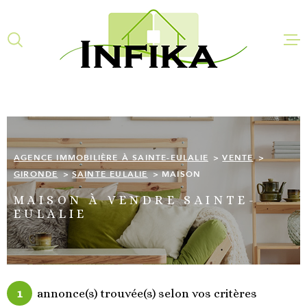
Aller
Aller
Aller
Aller
à
à
au
au
:
la
menu
contenu
recherche
principal
AGENCE IM
À SAINTE-E
ACHETER
AGENCE IMMOBILIÈRE À SAINTE-EULALIE
VENTE
LOUER
GIRONDE
SAINTE EULALIE
MAISON
MAISON À VENDRE SAINTE-
QUI SOMME
EULALIE
COMMENT 
L'ÉQUIPE
ESTIMATIO
1
annonce(s) trouvée(s) selon vos critères