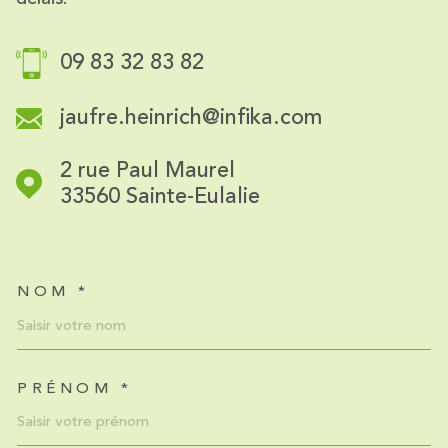
09 83 32 83 82
jaufre.heinrich@infika.com
2 rue Paul Maurel
33560
Sainte-Eulalie
NOM *
TRAD_MELTEM_VOSCOORDO
PRÉNOM *